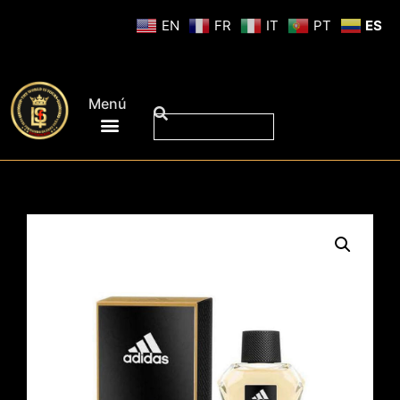
EN
FR
IT
PT
ES
Menú