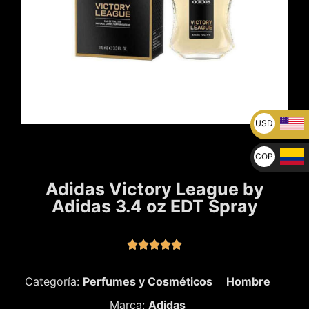
USD
U$
COP
$
Adidas Victory League by
Adidas 3.4 oz EDT Spray





Categoría:
Perfumes y Cosméticos
Hombre
Marca:
Adidas