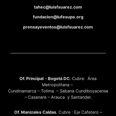
tahec@luisfsuarez.com
fundacion@lufesupe.org
prensayeventos@luisfsuarez.com
Of. Principal
–
Bogotá DC
. Cubre: Área
Metropolitana –
Cundinamarca – Tolima – Sabana Cundiboyacense
– Casanare – Arauca y Santander.
Of. Manizales Caldas
. Cubre : Eje Cafetero –