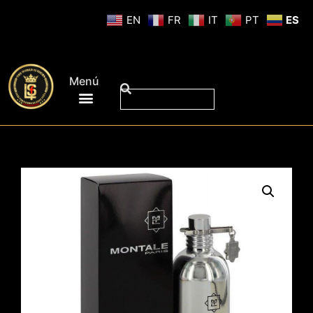
EN
FR
IT
PT
ES
Menú