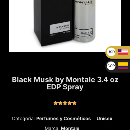
USD
U$
COP
$
Black Musk by Montale 3.4 oz
EDP Spray





Categoría:
Perfumes y Cosméticos
Unisex
Marca:
Montale