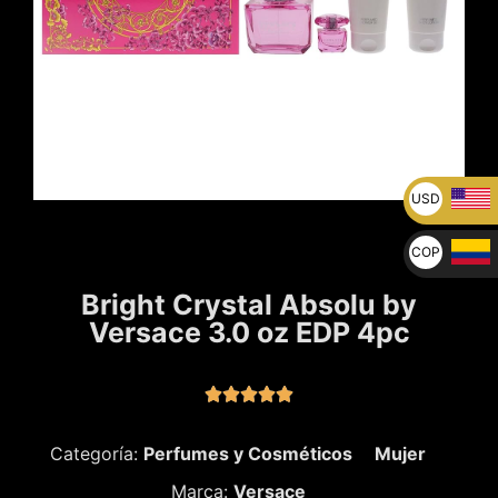
USD
U$
COP
$
Bright Crystal Absolu by
Versace 3.0 oz EDP 4pc





Categoría:
Perfumes y Cosméticos
Mujer
Marca:
Versace