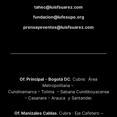
tahec@luisfsuarez.com
fundacion@lufesupe.org
prensayeventos@luisfsuarez.com
Of. Principal
–
Bogotá DC
. Cubre: Área
Metropolitana –
Cundinamarca – Tolima – Sabana Cundiboyacense
– Casanare – Arauca y Santander.
Of. Manizales Caldas
. Cubre : Eje Cafetero –