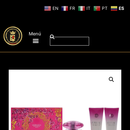
EN
FR
IT
PT
ES
Menú