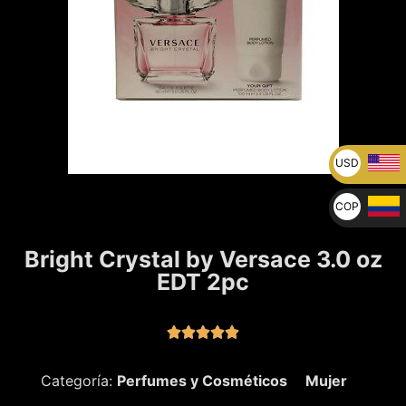
USD
U$
COP
$
Bright Crystal by Versace 3.0 oz
EDT 2pc





Categoría:
Perfumes y Cosméticos
Mujer