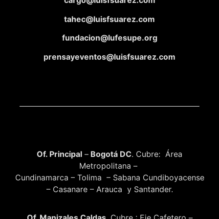
cargo@luisfsuarez.com
tahec@luisfsuarez.com
fundacion@lufesupe.org
prensayeventos@luisfsuarez.com
Of. Principal
–
Bogotá DC
. Cubre: Área
Metropolitana –
Cundinamarca – Tolima – Sabana Cundiboyacense
– Casanare – Arauca y Santander.
Of. Manizales Caldas
. Cubre : Eje Cafetero –