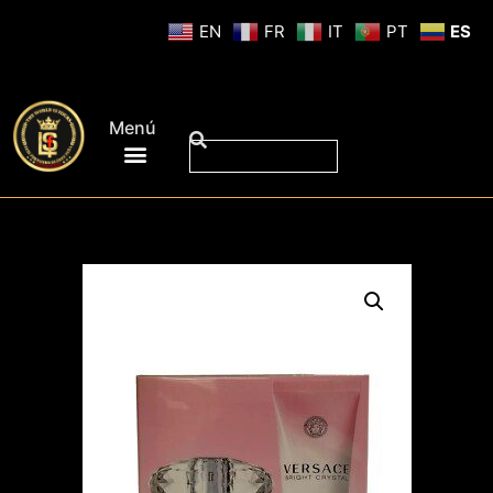
EN
FR
IT
PT
ES
Menú