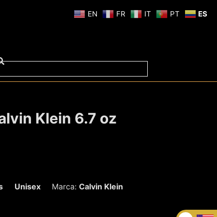
EN
FR
IT
PT
ES
lvin Klein 6.7 oz
s
Unisex
Marca:
Calvin Klein