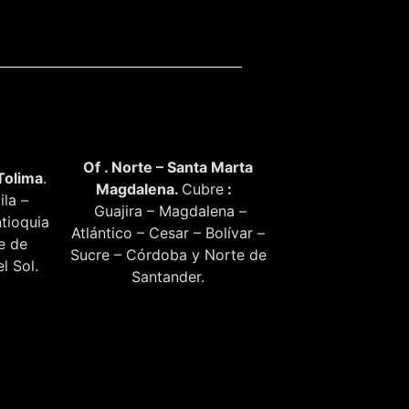
Of . Norte – Santa Marta
Tolima
.
Magdalena.
Cubre
:
ila –
Guajira – Magdalena –
tioquia
Atlántico – Cesar – Bolívar –
te de
Sucre – Córdoba y Norte de
l Sol.
Santander.