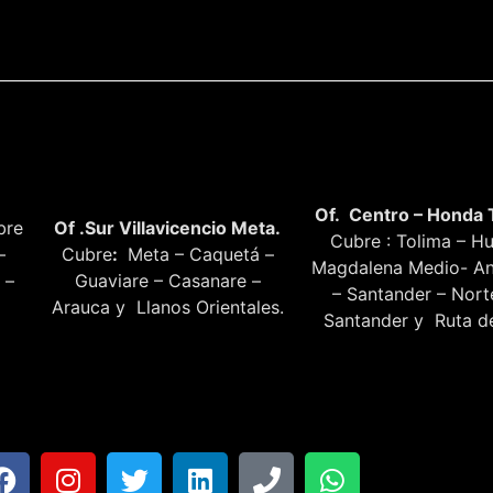
Of. Centro – Honda 
bre
Of .Sur Villavicencio Meta.
Cubre : Tolima – Hu
–
Cubre
:
Meta – Caquetá –
Magdalena Medio- An
 –
Guaviare – Casanare –
– Santander – Nor
Arauca y Llanos Orientales.
Santander y Ruta de