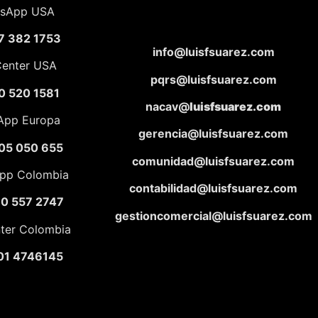
sApp USA
7 382 1753
info@luisfsuarez.com
Center USA
pqrs@luisfsuarez.com
0 520 1581
nacav@
luisfsuarez.com
App Europa
gerencia@luisfsuarez.com
05 050 655
comunidad@luisfsuarez.com
pp Colombia
contabilidad@luisfsuarez.com
10 557 2747
gestioncomercial@luisfsuarez.com
nter Colombia
01 4746145