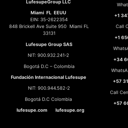
LufesupeGroup LLC
What
Miami FL EEUU
+1 34
EIN: 35-2622354
848 Brickell Ave Suite 950 Miami FL
Call 
33131
+1 65
Lufesupe Group SAS
Whats
NIT: 900.932.241-2
+34 6
Bogotá D.C – Colombia
WhatsA
Fundación
Internacional Lufesupe
+57 3
NIT: 900.944.582-2
Call Ce
Bogotá D.C Colombia
+57 6
lufesupe.com lufesupe.org