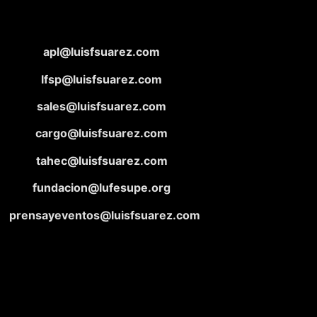
apl@luisfsuarez.com
lfsp@luisfsuarez.com
sales@luisfsuarez.com
cargo@luisfsuarez.com
tahec@luisfsuarez.com
fundacion@lufesupe.org
prensayeventos@luisfsuarez.com