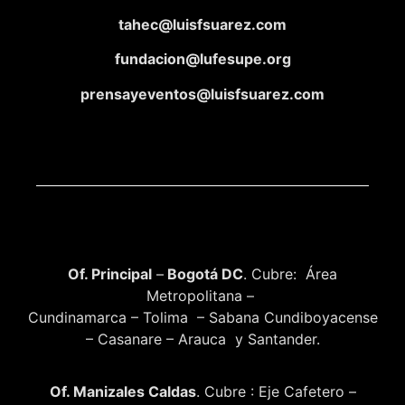
tahec@luisfsuarez.com
fundacion@lufesupe.org
prensayeventos@luisfsuarez.com
Of. Principal
–
Bogotá DC
. Cubre: Área
Metropolitana –
Cundinamarca – Tolima – Sabana Cundiboyacense
– Casanare – Arauca y Santander.
Of. Manizales Caldas
. Cubre : Eje Cafetero –