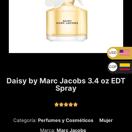
USD
U$
COP
$
Daisy by Marc Jacobs 3.4 oz EDT
Spray





Categoría:
Perfumes y Cosméticos
Mujer
Marca:
Marc Jacobs