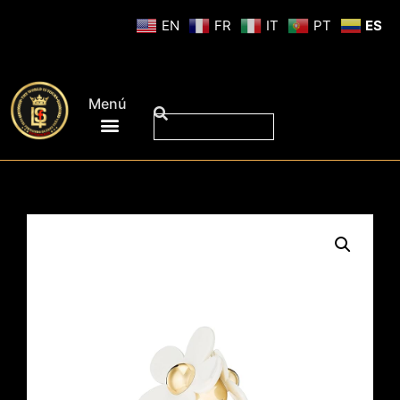
EN
FR
IT
PT
ES
Menú