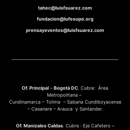
tahec@luisfsuarez.com
fundacion@lufesupe.org
prensayeventos@luisfsuarez.com
Of. Principal
–
Bogotá DC
. Cubre: Área
Metropolitana –
Cundinamarca – Tolima – Sabana Cundiboyacense
– Casanare – Arauca y Santander.
Of. Manizales Caldas
. Cubre : Eje Cafetero –