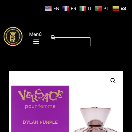
EN
FR
IT
PT
ES
Menú