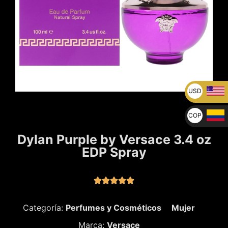
USD
U$
COP
$
Dylan Purple by Versace 3.4 oz
EDP Spray





Categoría:
Perfumes y Cosméticos
Mujer
Marca:
Versace