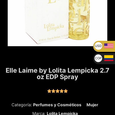
USD
U$
COP
$
Elle Laime by Lolita Lempicka 2.7
oz EDP Spray





Categoría:
Perfumes y Cosméticos
Mujer
Marca:
Lolita Lempicka