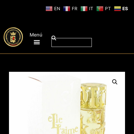
EN
FR
IT
PT
ES
Menú