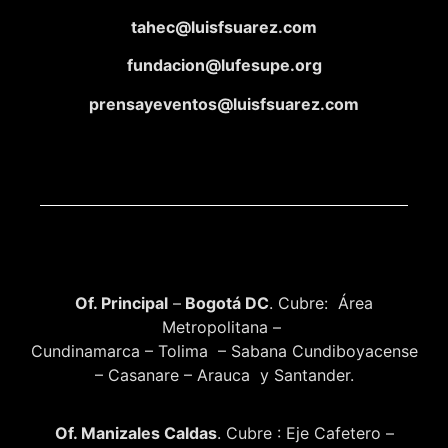
tahec@luisfsuarez.com
fundacion@lufesupe.org
prensayeventos@luisfsuarez.com
Of. Principal
–
Bogotá DC
. Cubre: Área
Metropolitana –
Cundinamarca – Tolima – Sabana Cundiboyacense
– Casanare – Arauca y Santander.
Of. Manizales Caldas
. Cubre : Eje Cafetero –