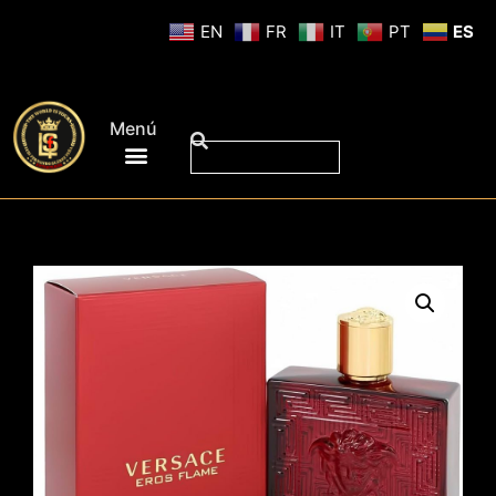
EN
FR
IT
PT
ES
Menú