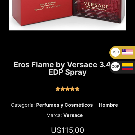
USD
U$
Eros Flame by Versace 3.4 oz
COP
EDP Spray
$





Categoría:
Perfumes y Cosméticos
Hombre
Marca:
Versace
U$
115,00