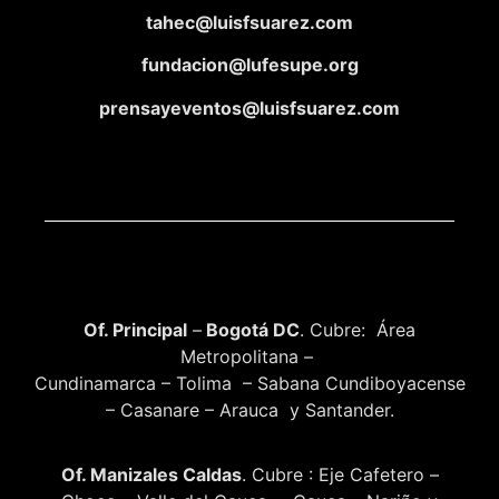
tahec@luisfsuarez.com
fundacion@lufesupe.org
prensayeventos@luisfsuarez.com
Of. Principal
–
Bogotá DC
. Cubre: Área
Metropolitana –
Cundinamarca – Tolima – Sabana Cundiboyacense
– Casanare – Arauca y Santander.
Of. Manizales Caldas
. Cubre : Eje Cafetero –