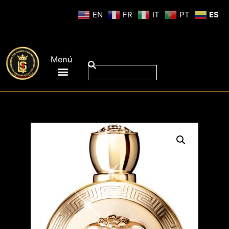
EN
FR
IT
PT
ES
Menú