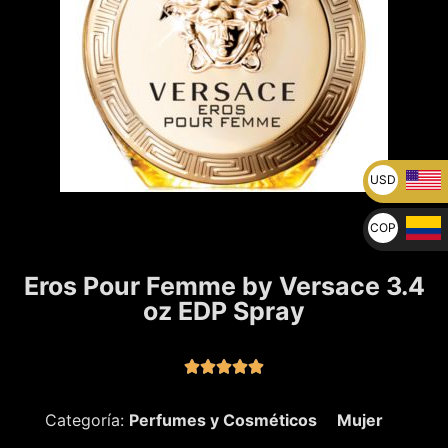
USD
U$
COP
$
Eros Pour Femme by Versace 3.4
oz EDP Spray





Categoría:
Perfumes y Cosméticos
Mujer