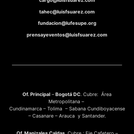
cargo@luisfsuarez.com
tahec@luisfsuarez.com
fundacion@lufesupe.org
prensayeventos@luisfsuarez.com
Of. Principal
–
Bogotá DC
. Cubre: Área
Metropolitana –
Cundinamarca – Tolima – Sabana Cundiboyacense
– Casanare – Arauca y Santander.
Of. Manizales Caldas
. Cubre : Eje Cafetero –