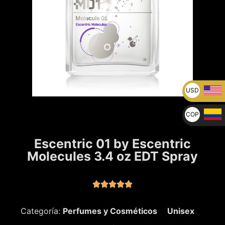
USD
U$
COP
$
Escentric 01 by Escentric
Molecules 3.4 oz EDT Spray





Categoría:
Perfumes y Cosméticos
Unisex