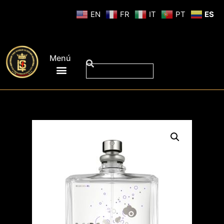
EN
FR
IT
PT
ES
Menú