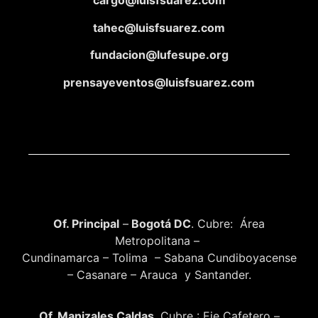
cargo@luisfsuarez.com
tahec@luisfsuarez.com
fundacion@lufesupe.org
prensayeventos@luisfsuarez.com
Of. Principal
–
Bogotá DC
. Cubre: Área
Metropolitana –
Cundinamarca – Tolima – Sabana Cundiboyacense
– Casanare – Arauca y Santander.
Of. Manizales Caldas
. Cubre : Eje Cafetero –