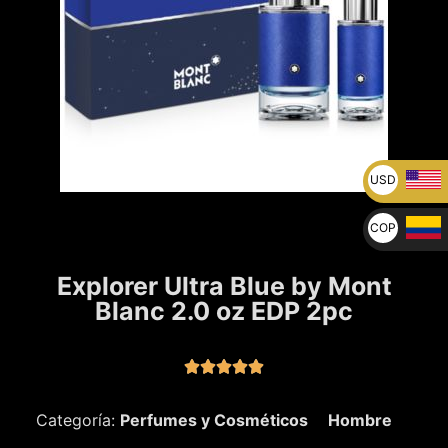
USD
U$
COP
$
Explorer Ultra Blue by Mont
Blanc 2.0 oz EDP 2pc





Categoría:
Perfumes y Cosméticos
Hombre