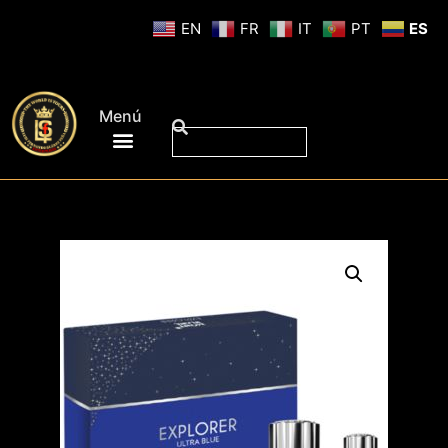
EN
FR
IT
PT
ES
Menú