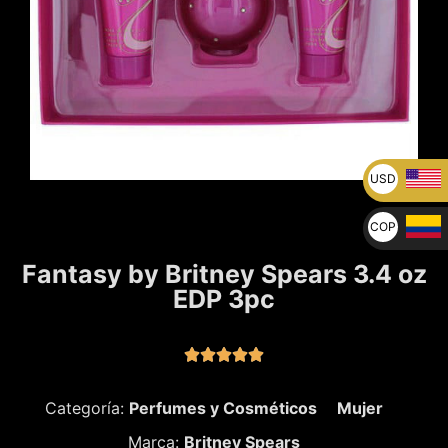
USD
U$
COP
$
Fantasy by Britney Spears 3.4 oz
EDP 3pc





Categoría:
Perfumes y Cosméticos
Mujer
Marca:
Britney Spears