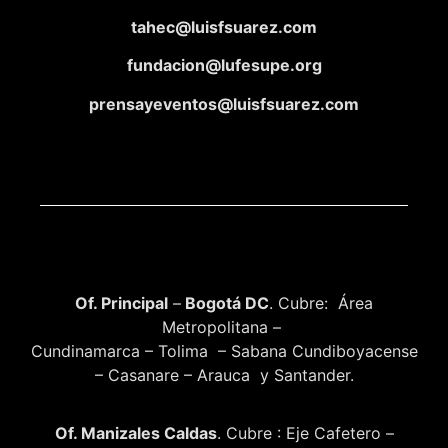
tahec@luisfsuarez.com
fundacion@lufesupe.org
prensayeventos@luisfsuarez.com
Of. Principal
–
Bogotá DC
. Cubre: Área
Metropolitana –
Cundinamarca – Tolima – Sabana Cundiboyacense
– Casanare – Arauca y Santander.
Of. Manizales Caldas
. Cubre : Eje Cafetero –