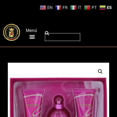
EN
FR
IT
PT
ES
Menú