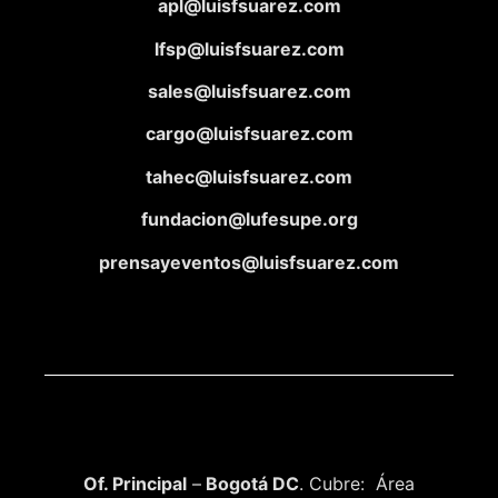
apl@luisfsuarez.com
lfsp@luisfsuarez.com
sales@luisfsuarez.com
cargo@luisfsuarez.com
tahec@luisfsuarez.com
fundacion@lufesupe.org
prensayeventos@luisfsuarez.com
Of. Principal
–
Bogotá DC
. Cubre: Área