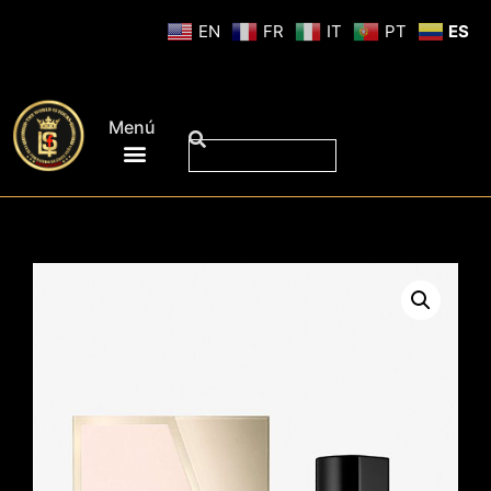
EN
FR
IT
PT
ES
Menú