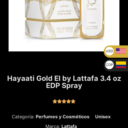
USD
U$
COP
$
Hayaati Gold El by Lattafa 3.4 oz
EDP Spray





Categoría:
Perfumes y Cosméticos
Unisex
Marca:
Lattafa