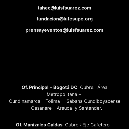
tahec@luisfsuarez.com
fundacion@lufesupe.org
prensayeventos@luisfsuarez.com
Of. Principal
–
Bogotá DC
. Cubre: Área
Metropolitana –
Cundinamarca – Tolima – Sabana Cundiboyacense
– Casanare – Arauca y Santander.
Of. Manizales Caldas
. Cubre : Eje Cafetero –