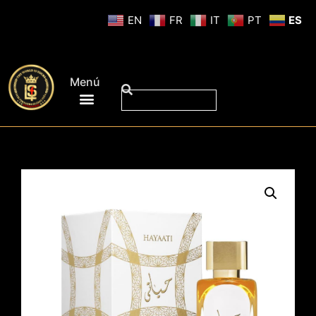
EN
FR
IT
PT
ES
Menú