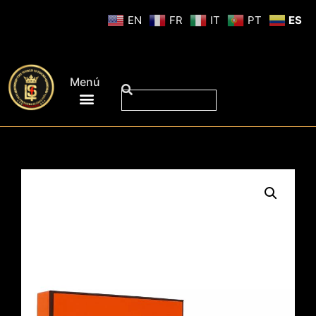
EN
FR
IT
PT
ES
Menú