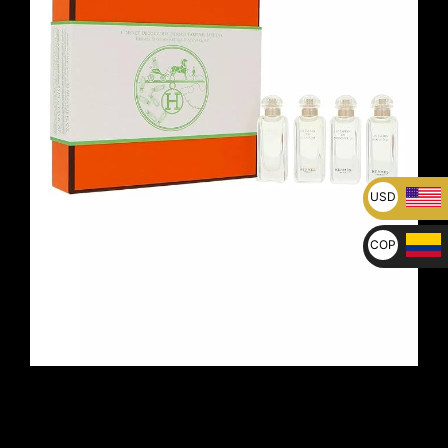
USD
U$
COP
$