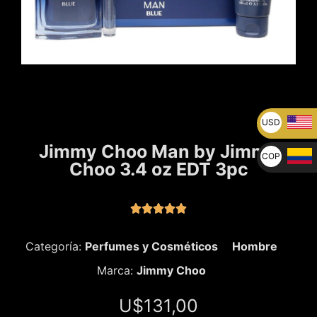
USD
U$
Jimmy Choo Man by Jimmy
COP
Choo 3.4 oz EDT 3pc
$





Categoría:
Perfumes y Cosméticos
Hombre
Marca:
Jimmy Choo
U$
131,00