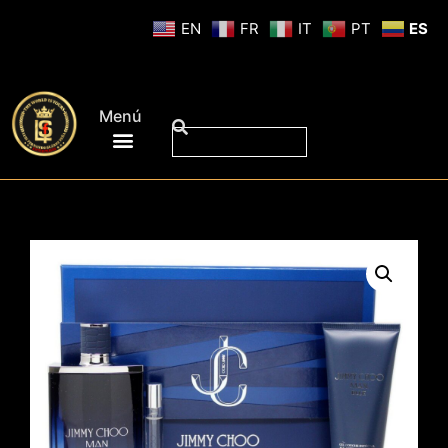
EN
FR
IT
PT
ES
Menú