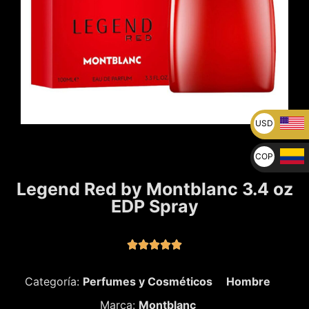
USD
U$
COP
$
Legend Red by Montblanc 3.4 oz
EDP Spray





Categoría:
Perfumes y Cosméticos
Hombre
Marca:
Montblanc