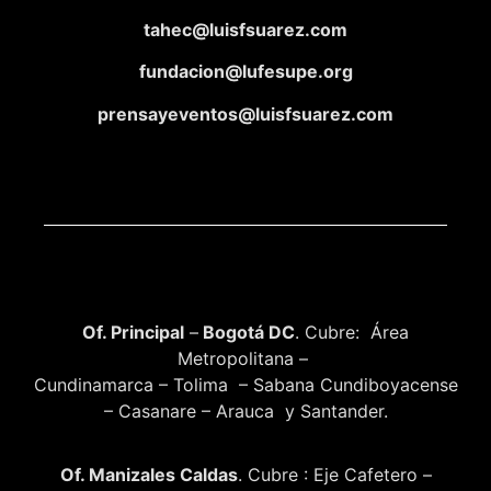
tahec@luisfsuarez.com
fundacion@lufesupe.org
prensayeventos@luisfsuarez.com
Of. Principal
–
Bogotá DC
. Cubre: Área
Metropolitana –
Cundinamarca – Tolima – Sabana Cundiboyacense
– Casanare – Arauca y Santander.
Of. Manizales Caldas
. Cubre : Eje Cafetero –