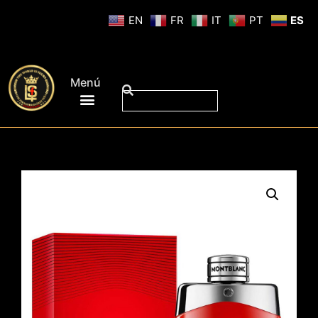
EN
FR
IT
PT
ES
Menú