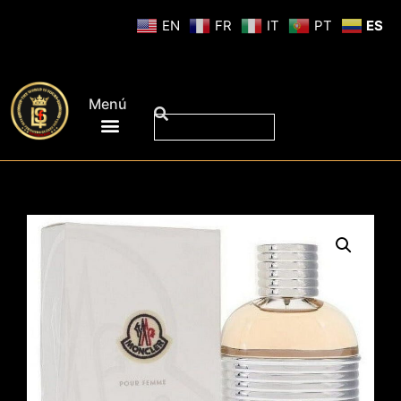
EN
FR
IT
PT
ES
Menú