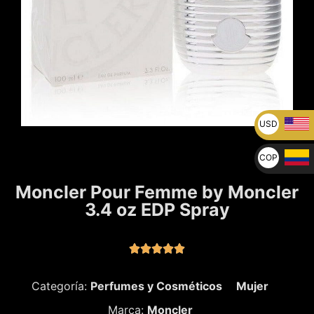
USD
U$
COP
$
Moncler Pour Femme by Moncler
3.4 oz EDP Spray





Categoría:
Perfumes y Cosméticos
Mujer
Marca:
Moncler