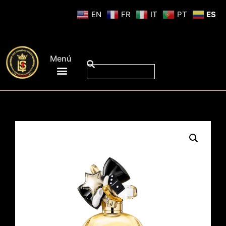
EN
FR
IT
PT
ES
Menú