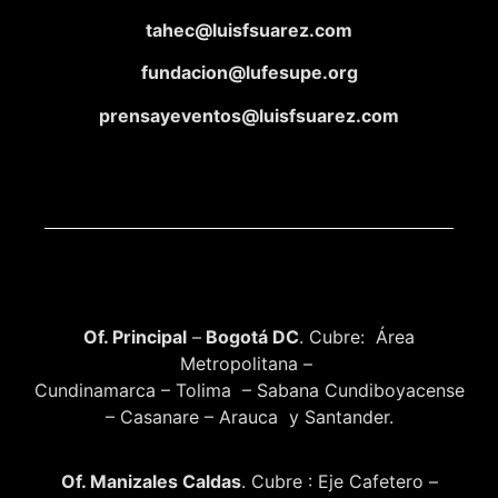
tahec@luisfsuarez.com
fundacion@lufesupe.org
prensayeventos@luisfsuarez.com
Of. Principal
–
Bogotá DC
. Cubre: Área
Metropolitana –
Cundinamarca – Tolima – Sabana Cundiboyacense
– Casanare – Arauca y Santander.
Of. Manizales Caldas
. Cubre : Eje Cafetero –