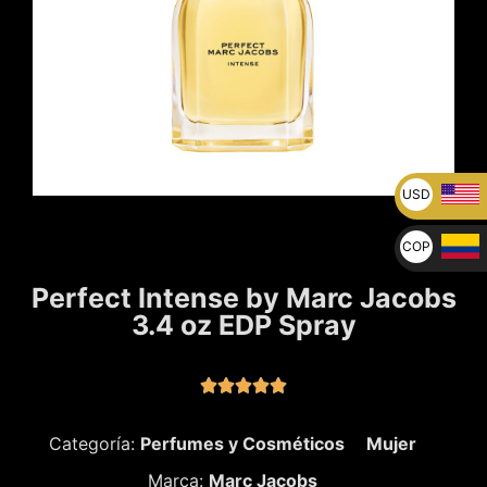
USD
U$
COP
$
Perfect Intense by Marc Jacobs
3.4 oz EDP Spray





Categoría:
Perfumes y Cosméticos
Mujer
Marca:
Marc Jacobs