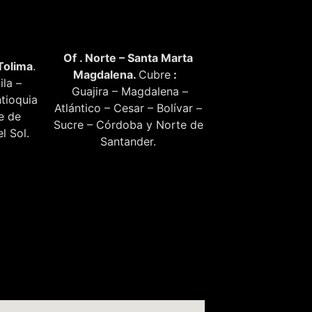
Of . Norte – Santa Marta
Tolima
.
Magdalena.
Cubre
:
ila –
Guajira – Magdalena –
tioquia
Atlántico – Cesar – Bolívar –
te de
Sucre – Córdoba y Norte de
l Sol.
Santander.