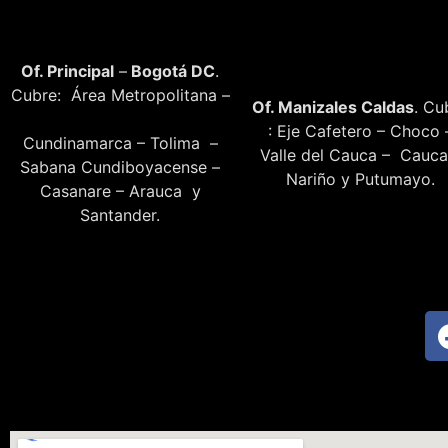
Of. Principal
–
Bogotá DC
.
Cubre: Área Metropolitana –
Of. Manizales Caldas
. Cu
: Eje Cafetero – Choco 
Cundinamarca – Tolima –
Valle del Cauca – Cauca
Sabana Cundiboyacense –
Nariño y Putumayo.
Casanare – Arauca y
Santander.