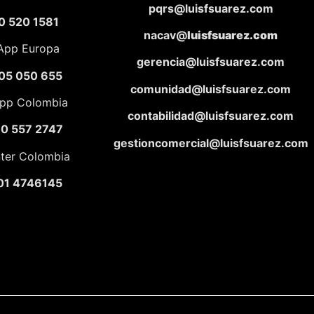
pqrs@luisfsuarez.com
0 520 1581
nacav@
luisfsuarez.com
App Europa
gerencia@luisfsuarez.com
05 050 655
comunidad@luisfsuarez.com
pp Colombia
contabilidad@luisfsuarez.com
10 557 2747
gestioncomercial@luisfsuarez.com
nter Colombia
01 4746145