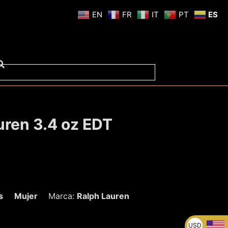
EN
FR
IT
PT
ES
uren 3.4 oz EDT
s
Mujer
Marca:
Ralph Lauren
USD