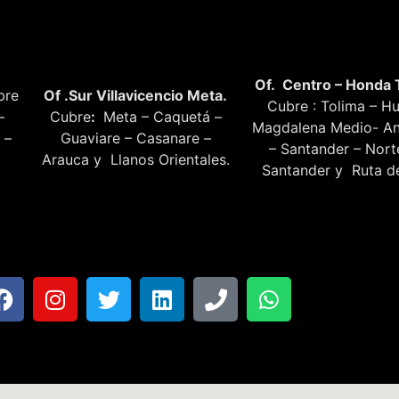
Of. Centro – Honda 
bre
Of .Sur Villavicencio Meta.
Cubre : Tolima – Hu
–
Cubre
:
Meta – Caquetá –
Magdalena Medio- An
 –
Guaviare – Casanare –
– Santander – Nor
Arauca y Llanos Orientales.
Santander y Ruta de