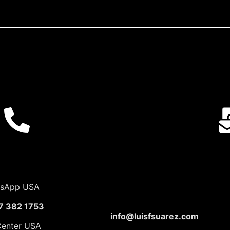
sApp USA
7 382 1753
info@luisfsuarez.com
Center USA