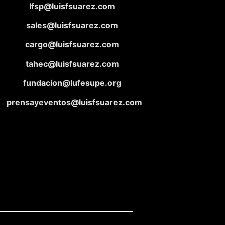
lfsp@luisfsuarez.com
sales@luisfsuarez.com
cargo@luisfsuarez.com
tahec@luisfsuarez.com
fundacion@lufesupe.org
prensayeventos@luisfsuarez.com