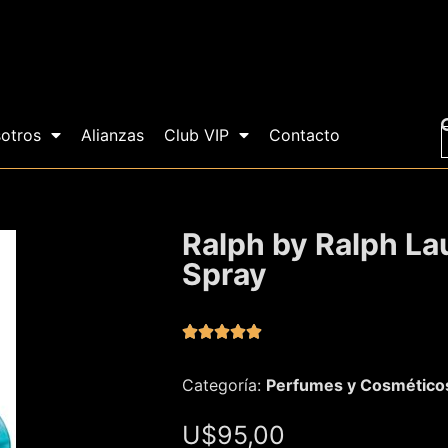
otros
Alianzas
Club VIP
Contacto
Ralph by Ralph La
Spray





Categoría:
Perfumes y Cosmético
U$
95,00