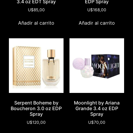
3.4 oz EDT Spray
EDP Spray
U$
85,00
U$
168,00
Añadir al carrito
Añadir al carrito
Serpent Boheme by
Moonlight by Ariana
Boucheron 3.0 oz EDP
Grande 3.4 oz EDP
Spray
Spray
U$
120,00
U$
70,00