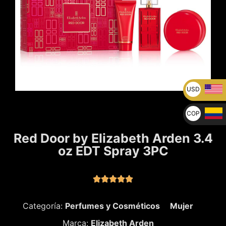
USD
U$
COP
$
Red Door by Elizabeth Arden 3.4
oz EDT Spray 3PC





Categoría:
Perfumes y Cosméticos
Mujer
Marca:
Elizabeth Arden