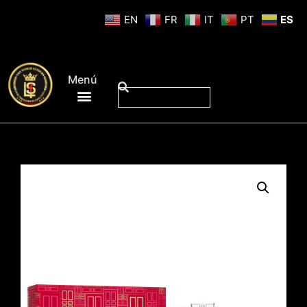
EN
FR
IT
PT
ES
Menú