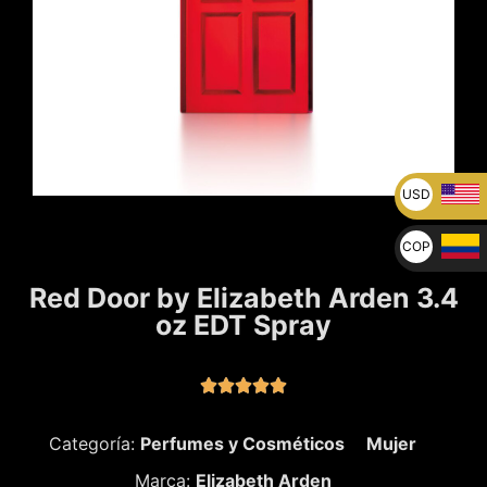
USD
U$
COP
$
Red Door by Elizabeth Arden 3.4
oz EDT Spray





Categoría:
Perfumes y Cosméticos
Mujer
Marca:
Elizabeth Arden