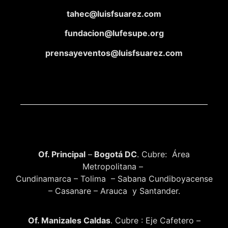
tahec@luisfsuarez.com
fundacion@lufesupe.org
prensayeventos@luisfsuarez.com
Of. Principal
–
Bogotá DC
. Cubre: Área
Metropolitana –
Cundinamarca – Tolima – Sabana Cundiboyacense
– Casanare – Arauca y Santander.
Of. Manizales Caldas
. Cubre : Eje Cafetero –