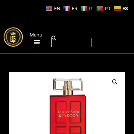
EN
FR
IT
PT
ES
Menú