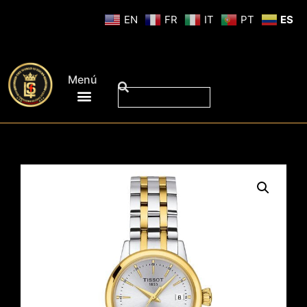
EN
FR
IT
PT
ES
Menú