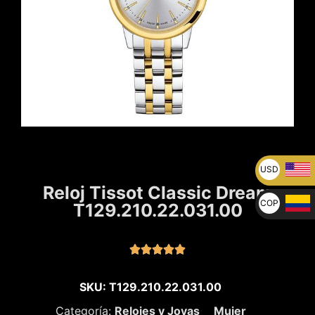
USD
U$
Reloj Tissot Classic Dream
COP
T129.210.22.031.00
$





SKU: T129.210.22.031.00
Categoría:
Relojes y Joyas
Mujer