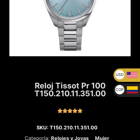
USD
U$
Reloj Tissot Pr 100
COP
T150.210.11.351.00
$





SKU: T150.210.11.351.00
Categoría:
Relojes y Joyas
Mujer