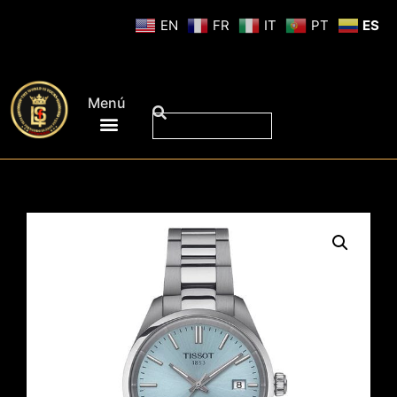
EN
FR
IT
PT
ES
Menú