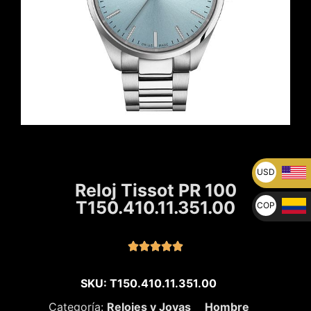
USD
Reloj Tissot PR 100
U$
T150.410.11.351.00
COP
$





SKU: T150.410.11.351.00
Categoría:
Relojes y Joyas
Hombre