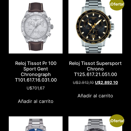
¡Oferta!
Reloj Tissot Pr 100
Reloj Tissot Supersport
Sport Gent
Chrono
Chronograph
T125.617.21.051.00
T101.617.16.031.00
U$
2.912,10
U$
2.892,10
U$
701,67
Añadir al carrito
Añadir al carrito
¡Oferta!