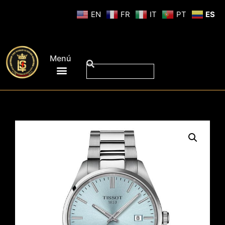
EN
FR
IT
PT
ES
Menú