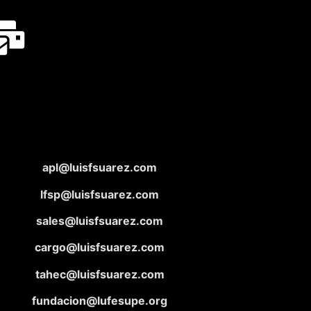
apl@luisfsuarez.com
lfsp@luisfsuarez.com
sales@luisfsuarez.com
cargo@luisfsuarez.com
tahec@luisfsuarez.com
fundacion@lufesupe.org