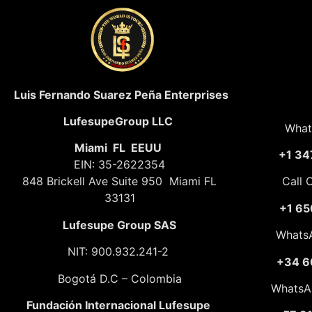
Luis Fernando Suarez Peña Enterprises
LufesupeGroup LLC
What
Miami FL EEUU
+1 34
EIN: 35-2622354
848 Brickell Ave Suite 950 Miami FL
Call 
33131
+1 65
Lufesupe Group SAS
Whats
NIT: 900.932.241-2
+34 6
Bogotá D.C – Colombia
WhatsA
Fundación
Internacional Lufesupe