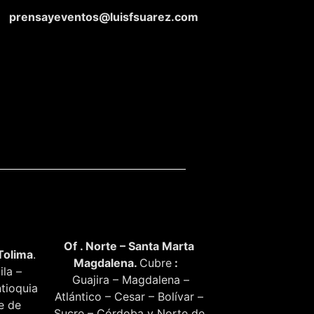
prensayeventos@luisfsuarez.com
Of . Norte – Santa Marta
Tolima
.
Magdalena.
Cubre
:
ila –
Guajira – Magdalena –
tioquia
Atlántico – Cesar – Bolívar –
te de
Sucre – Córdoba y Norte de