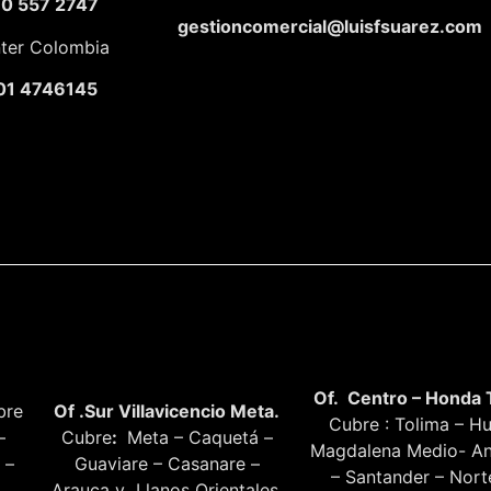
10 557 2747
gestioncomercial@luisfsuarez.com
nter Colombia
01 4746145
Of. Centro – Honda 
bre
Of .Sur Villavicencio Meta.
Cubre : Tolima – Hu
–
Cubre
:
Meta – Caquetá –
Magdalena Medio- An
 –
Guaviare – Casanare –
– Santander – Nor
Arauca y Llanos Orientales.