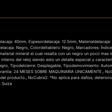
lacaja: 40mm, Espesordelacaja: 12.5mm, Materialdelacaja: 
delacaja: Negro, Colordeltablero: Negro, Marcadores: Índices
aterial mineral el cual resalta con un negro un poco mas int
nterno del reloj siendo esto un detalle especial y caracteri
egro, Tipodelcierre: Desplegable, Tipodemovimiento: Autom
o, Garantia: 24 MESES SOBRE MAQUINARIA UNICAMENTE., No
del producto., NoCubre2: *No aplica para daños, deterior
: Suiza