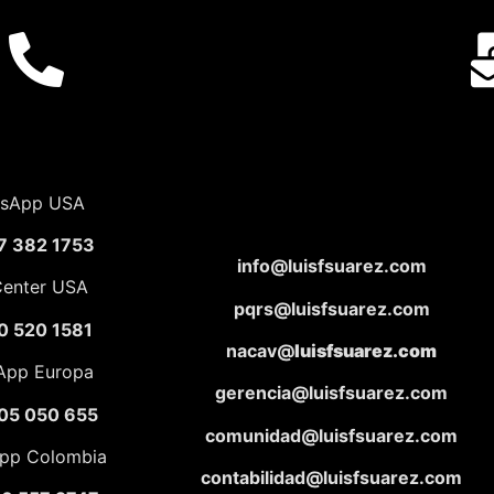
sApp USA
7 382 1753
info@luisfsuarez.com
Center USA
pqrs@luisfsuarez.com
0 520 1581
nacav@
luisfsuarez.com
App Europa
gerencia@luisfsuarez.com
05 050 655
comunidad@luisfsuarez.com
pp Colombia
contabilidad@luisfsuarez.com