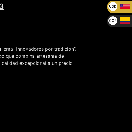
3
USD
U$
COP
$
 lema “Innovadores por tradición”.
ndo que combina artesanía de
n calidad excepcional a un precio