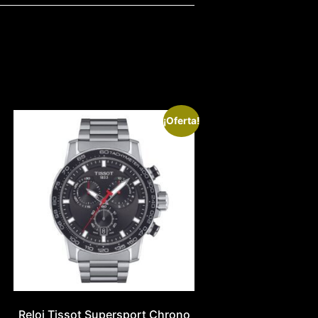
¡Oferta!
Reloj Tissot Supersport Chrono