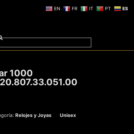
EN
FR
IT
PT
ES
tar 1000
20.807.33.051.00
egoría:
Relojes y Joyas
Unisex