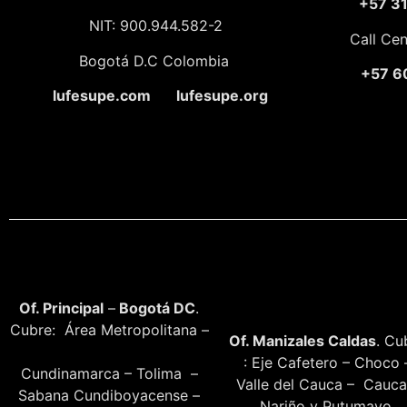
+57 3
NIT: 900.944.582-2
Call Ce
Bogotá D.C Colombia
+57 6
lufesupe.com lufesupe.org
Of. Principal
–
Bogotá DC
.
Cubre: Área Metropolitana –
Of. Manizales Caldas
. Cu
: Eje Cafetero – Choco 
Cundinamarca – Tolima –
Valle del Cauca – Cauca
Sabana Cundiboyacense –
Nariño y Putumayo.