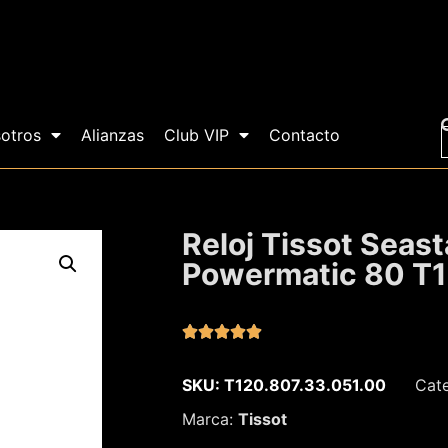
otros
Alianzas
Club VIP
Contacto
Reloj Tissot Seas
Powermatic 80 T1





SKU: T120.807.33.051.00
Cat
Marca:
Tissot