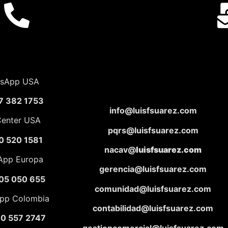
sApp USA
7 382 1753
info@luisfsuarez.com
Center USA
pqrs@luisfsuarez.com
0 520 1581
nacav@
luisfsuarez.com
App Europa
gerencia@luisfsuarez.com
05 050 655
comunidad@luisfsuarez.com
pp Colombia
contabilidad@luisfsuarez.com
10 557 2747
gestioncomercial@luisfsuarez.com