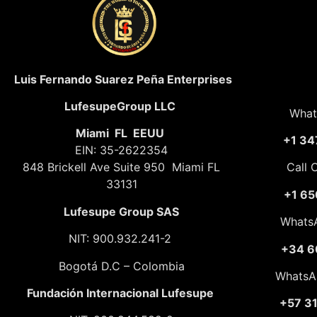
Luis Fernando Suarez Peña Enterprises
LufesupeGroup LLC
What
Miami FL EEUU
+1 34
EIN: 35-2622354
848 Brickell Ave Suite 950 Miami FL
Call 
33131
+1 65
Lufesupe Group SAS
Whats
NIT: 900.932.241-2
+34 6
Bogotá D.C – Colombia
WhatsA
Fundación
Internacional Lufesupe
+57 3