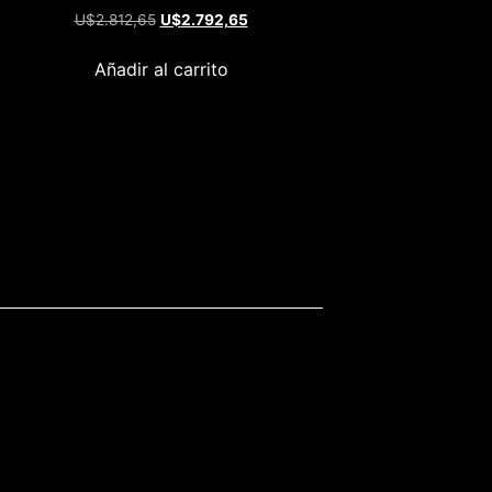
U$
2.812,65
U$
2.792,65
Añadir al carrito