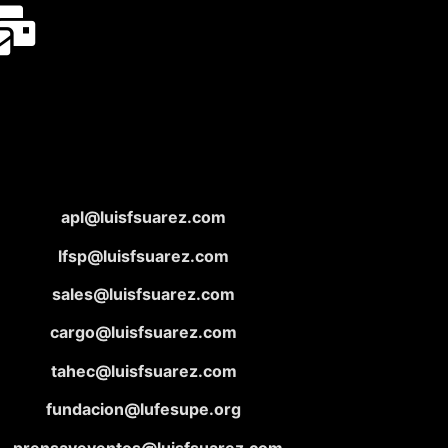
apl@luisfsuarez.com
lfsp@luisfsuarez.com
sales@luisfsuarez.com
cargo@luisfsuarez.com
tahec@luisfsuarez.com
fundacion@lufesupe.org
prensayeventos@luisfsuarez.com