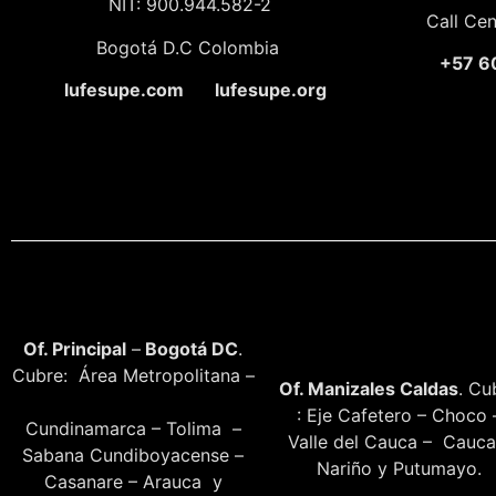
NIT: 900.944.582-2
Call Ce
Bogotá D.C Colombia
+57 6
lufesupe.com lufesupe.org
Of. Principal
–
Bogotá DC
.
Cubre: Área Metropolitana –
Of. Manizales Caldas
. Cu
: Eje Cafetero – Choco 
Cundinamarca – Tolima –
Valle del Cauca – Cauca
Sabana Cundiboyacense –
Nariño y Putumayo.
Casanare – Arauca y