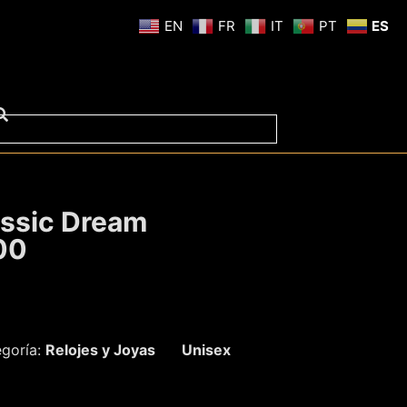
EN
FR
IT
PT
ES
assic Dream
00
goría:
Relojes y Joyas
Unisex