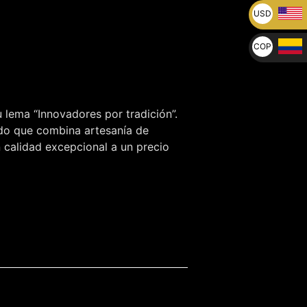
USD
U$
COP
$
 lema “Innovadores por tradición”.
ndo que combina artesanía de
n calidad excepcional a un precio