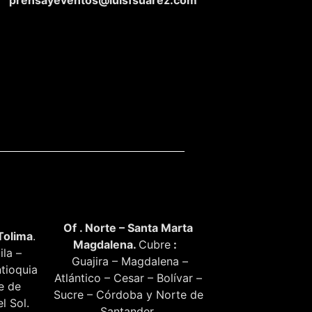
Of . Norte – Santa Marta
Tolima
.
Magdalena.
Cubre
:
ila –
Guajira – Magdalena –
tioquia
Atlántico – Cesar – Bolívar –
te de
Sucre – Córdoba y Norte de
l Sol.
Santander.