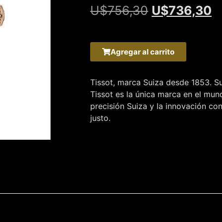
U$
756,30
U$
736,30
Agregar al carrito
Tissot, marca Suiza desde 1853. Su
Tissot es la única marca en el mu
precisión Suiza y la innovación co
justo.