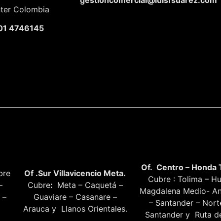
nter Colombia
01 4746145
Of. Centro – Honda 
bre
Of .Sur Villavicencio Meta.
Cubre : Tolima – Hu
–
Cubre
:
Meta – Caquetá –
Magdalena Medio- An
 –
Guaviare – Casanare –
– Santander – Nor
Arauca y Llanos Orientales.
Santander y Ruta de