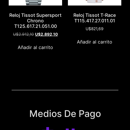
Reloj Tissot Supersport
Reloj Tissot T-Race
Chrono
T115.417.27.011.01
T125.617.21.051.00
U$
821,69
U$
2.912,10
U$
2.892,10
Añadir al carrito
Añadir al carrito
Medios De Pago