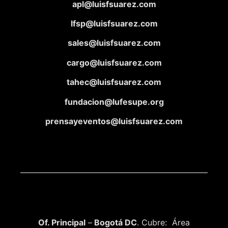
apl@luisfsuarez.com
lfsp@luisfsuarez.com
sales@luisfsuarez.com
cargo@luisfsuarez.com
tahec@luisfsuarez.com
fundacion@lufesupe.org
prensayeventos@luisfsuarez.com
Of. Principal
–
Bogotá DC
. Cubre: Área