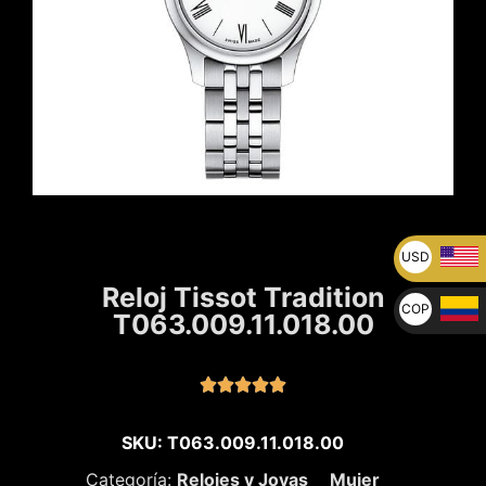
USD
U$
Reloj Tissot Tradition
COP
T063.009.11.018.00
$





SKU: T063.009.11.018.00
Categoría:
Relojes y Joyas
Mujer