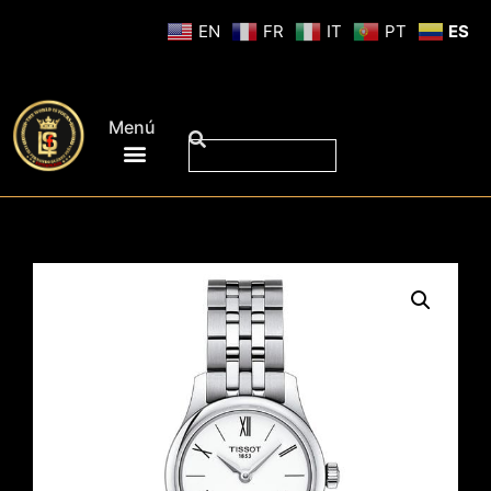
EN
FR
IT
PT
ES
Menú