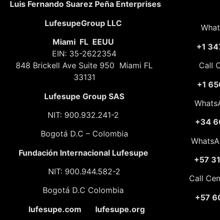
Luis Fernando Suarez Peña Enterprises
LufesupeGroup LLC
What
Miami FL EEUU
+1 34
EIN: 35-2622354
848 Brickell Ave Suite 950 Miami FL
Call 
33131
+1 65
Lufesupe Group SAS
Whats
NIT: 900.932.241-2
+34 6
Bogotá D.C – Colombia
WhatsA
Fundación
Internacional Lufesupe
+57 3
NIT: 900.944.582-2
Call Ce
Bogotá D.C Colombia
+57 6
lufesupe.com lufesupe.org