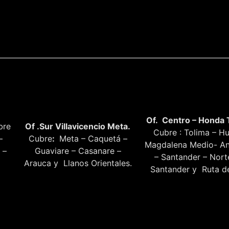
Of. Centro – Honda 
bre
Of .Sur Villavicencio Meta.
Cubre : Tolima – Hu
–
Cubre
:
Meta – Caquetá –
Magdalena Medio- An
 –
Guaviare – Casanare –
– Santander – Nor
Arauca y Llanos Orientales.
Santander y Ruta de