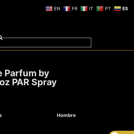
EN
FR
IT
PT
ES
e Parfum by
 oz PAR Spray
s
Hombre