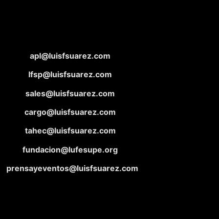
apl@luisfsuarez.com
lfsp@luisfsuarez.com
sales@luisfsuarez.com
cargo@luisfsuarez.com
tahec@luisfsuarez.com
fundacion@lufesupe.org
prensayeventos@luisfsuarez.com