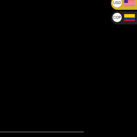
USD
U$
COP
$