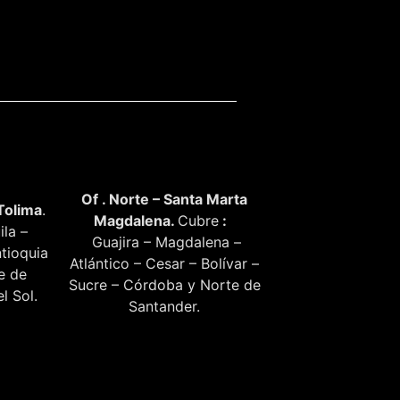
Of . Norte – Santa Marta
Tolima
.
Magdalena.
Cubre
:
ila –
Guajira – Magdalena –
tioquia
Atlántico – Cesar – Bolívar –
te de
Sucre – Córdoba y Norte de
l Sol.
Santander.