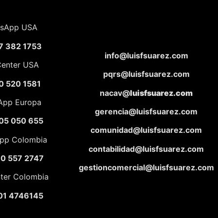
sApp USA
7 382 1753
info@luisfsuarez.com
Center USA
pqrs@luisfsuarez.com
0 520 1581
nacav@
luisfsuarez.com
App Europa
gerencia@luisfsuarez.com
05 050 655
comunidad@luisfsuarez.com
pp Colombia
contabilidad@luisfsuarez.com
10 557 2747
gestioncomercial@luisfsuarez.com
nter Colombia
01 4746145