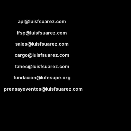
apl@luisfsuarez.com
lfsp@luisfsuarez.com
sales@luisfsuarez.com
cargo@luisfsuarez.com
tahec@luisfsuarez.com
fundacion@lufesupe.org
prensayeventos@luisfsuarez.com