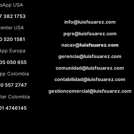
sApp USA
7 382 1753
info@luisfsuarez.com
Center USA
pqrs@luisfsuarez.com
0 520 1581
nacav@
luisfsuarez.com
App Europa
gerencia@luisfsuarez.com
05 050 655
comunidad@luisfsuarez.com
pp Colombia
contabilidad@luisfsuarez.com
10 557 2747
gestioncomercial@luisfsuarez.com
nter Colombia
01 4746145