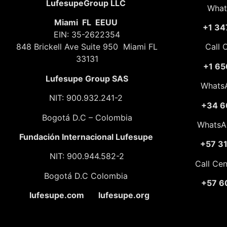
LufesupeGroup LLC
What
Miami FL EEUU
+1 34
EIN: 35-2622354
848 Brickell Ave Suite 950 Miami FL
Call 
33131
+1 65
Lufesupe Group SAS
Whats
NIT: 900.932.241-2
+34 6
Bogotá D.C – Colombia
WhatsA
Fundación
Internacional Lufesupe
+57 3
NIT: 900.944.582-2
Call Ce
Bogotá D.C Colombia
+57 6
lufesupe.com lufesupe.org