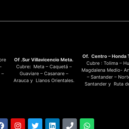
Of. Centro – Honda 
bre
Of .Sur Villavicencio Meta.
Cubre : Tolima – Hu
–
Cubre
:
Meta – Caquetá –
Magdalena Medio- An
 –
Guaviare – Casanare –
– Santander – Nor
Arauca y Llanos Orientales.
Santander y Ruta de