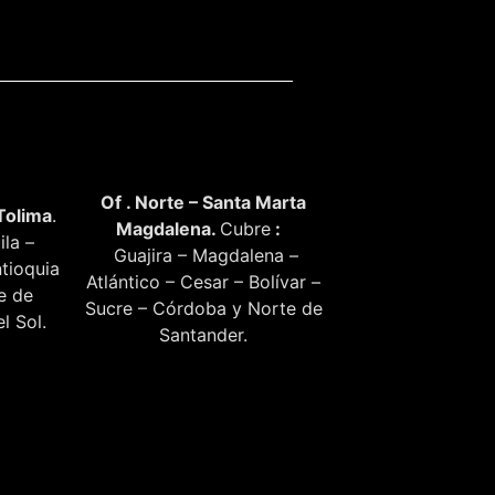
Of . Norte – Santa Marta
Tolima
.
Magdalena.
Cubre
:
ila –
Guajira – Magdalena –
tioquia
Atlántico – Cesar – Bolívar –
te de
Sucre – Córdoba y Norte de
l Sol.
Santander.