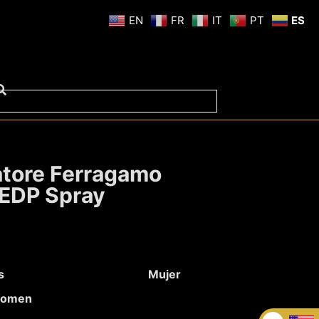
EN
FR
IT
PT
ES
atore Ferragamo
 EDP Spray
s
Mujer
 Women