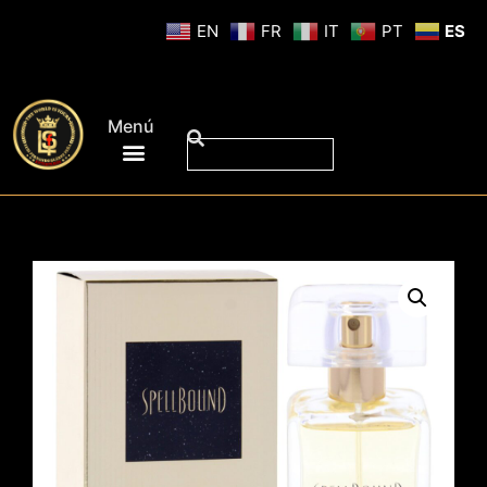
EN
FR
IT
PT
ES
Menú