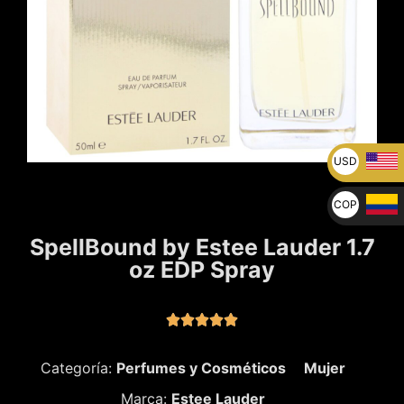
USD
U$
COP
$
SpellBound by Estee Lauder 1.7
oz EDP Spray





Categoría:
Perfumes y Cosméticos
Mujer
Marca:
Estee Lauder