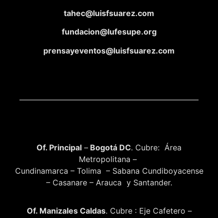
tahec@luisfsuarez.com
fundacion@lufesupe.org
prensayeventos@luisfsuarez.com
Of. Principal
–
Bogotá DC
. Cubre: Área
Metropolitana –
Cundinamarca – Tolima – Sabana Cundiboyacense
– Casanare – Arauca y Santander.
Of. Manizales Caldas
. Cubre : Eje Cafetero –