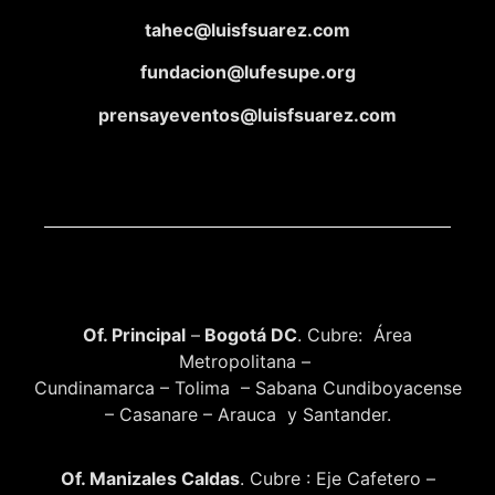
tahec@luisfsuarez.com
fundacion@lufesupe.org
prensayeventos@luisfsuarez.com
Of. Principal
–
Bogotá DC
. Cubre: Área
Metropolitana –
Cundinamarca – Tolima – Sabana Cundiboyacense
– Casanare – Arauca y Santander.
Of. Manizales Caldas
. Cubre : Eje Cafetero –