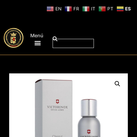
EN
FR
IT
PT
ES
Menú