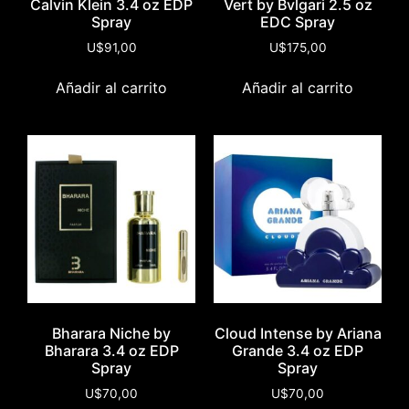
Calvin Klein 3.4 oz EDP
Vert by Bvlgari 2.5 oz
Spray
EDC Spray
U$
91,00
U$
175,00
Añadir al carrito
Añadir al carrito
Bharara Niche by
Cloud Intense by Ariana
Bharara 3.4 oz EDP
Grande 3.4 oz EDP
Spray
Spray
U$
70,00
U$
70,00