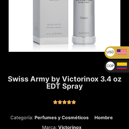
USD
U$
COP
$
Swiss Army by Victorinox 3.4 oz
EDT Spray





Categoría:
Perfumes y Cosméticos
Hombre
Marca:
Victorinox