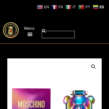
EN
FR
IT
PT
ES
Menú