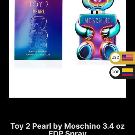
USD
U$
COP
$
Toy 2 Pearl by Moschino 3.4 oz
EDP Spray