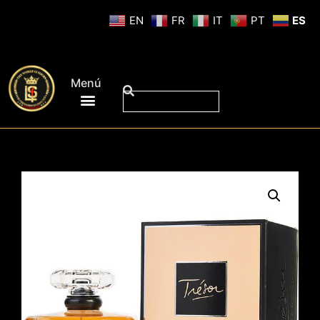
EN
FR
IT
PT
ES
Menú