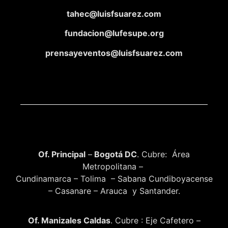
tahec@luisfsuarez.com
fundacion@lufesupe.org
prensayeventos@luisfsuarez.com
Of. Principal
–
Bogotá DC
. Cubre: Área
Metropolitana –
Cundinamarca – Tolima – Sabana Cundiboyacense
– Casanare – Arauca y Santander.
Of. Manizales Caldas
. Cubre : Eje Cafetero –