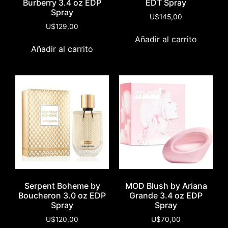
Burberry 3.4 oz EDP
EDT Spray
Spray
U$
145,00
U$
129,00
Añadir al carrito
Añadir al carrito
Serpent Boheme by
MOD Blush by Ariana
Boucheron 3.0 oz EDP
Grande 3.4 oz EDP
Spray
Spray
U$
120,00
U$
70,00