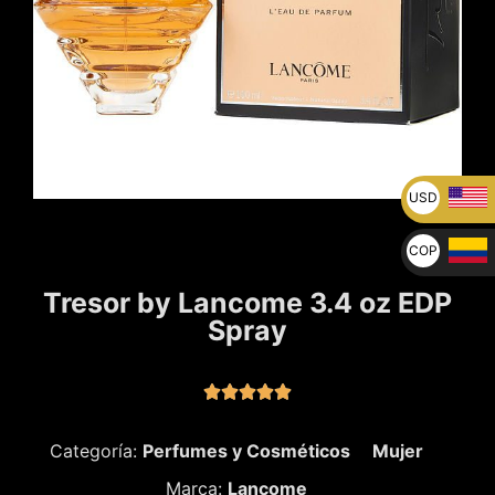
USD
U$
COP
$
Tresor by Lancome 3.4 oz EDP
Spray





Categoría:
Perfumes y Cosméticos
Mujer
Marca:
Lancome