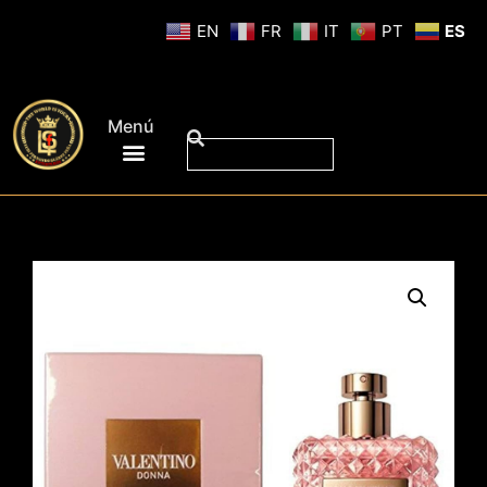
EN
FR
IT
PT
ES
Menú