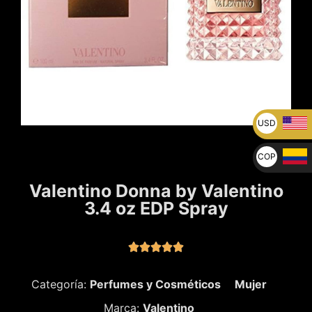
USD
U$
COP
$
Valentino Donna by Valentino
3.4 oz EDP Spray





Categoría:
Perfumes y Cosméticos
Mujer
Marca:
Valentino