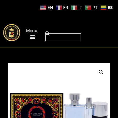
EN
FR
IT
PT
ES
Menú