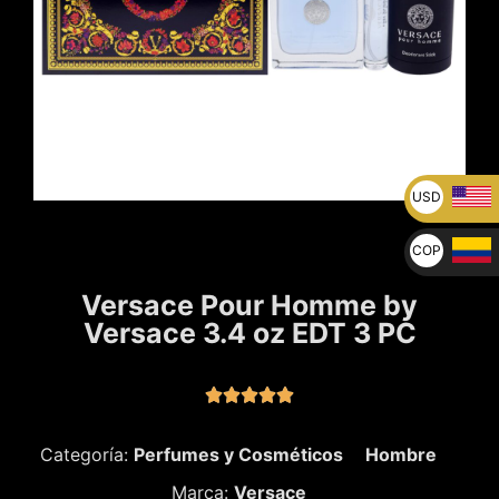
USD
U$
COP
$
Versace Pour Homme by
Versace 3.4 oz EDT 3 PC





Categoría:
Perfumes y Cosméticos
Hombre
Marca:
Versace