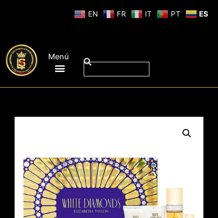
EN
FR
IT
PT
ES
Menú