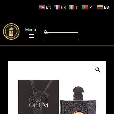
EN
FR
IT
PT
ES
Menú