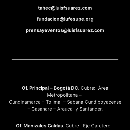
tahec@luisfsuarez.com
fundacion@lufesupe.org
prensayeventos@luisfsuarez.com
Of. Principal
–
Bogotá DC
. Cubre: Área
Metropolitana –
Cundinamarca – Tolima – Sabana Cundiboyacense
– Casanare – Arauca y Santander.
Of. Manizales Caldas
. Cubre : Eje Cafetero –