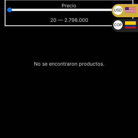
Precio
USD
U$
20
—
2.798.000
COP
$
No se encontraron productos.