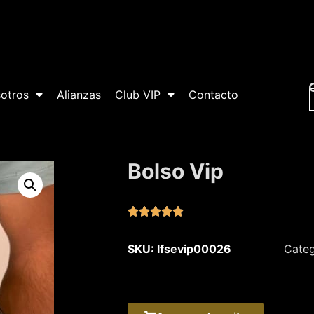
otros
Alianzas
Club VIP
Contacto
Bolso Vip





SKU: lfsevip00026
Categ