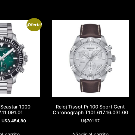
¡Oferta!
t Seastar 1000
Reloj Tissot Pr 100 Sport Gent
.11.091.01
Chronograph T101.617.16.031.00
0
U$
3.454,80
U$
701,67
al carrito
Añadir al carrito