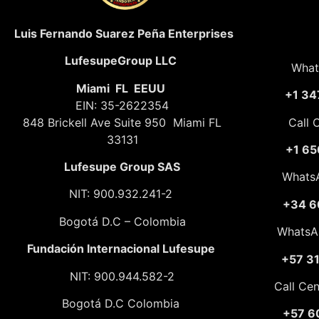
Luis Fernando Suarez Peña Enterprises
LufesupeGroup LLC
What
Miami FL EEUU
+1 34
EIN: 35-2622354
848 Brickell Ave Suite 950 Miami FL
Call 
33131
+1 65
Lufesupe Group SAS
Whats
NIT: 900.932.241-2
+34 6
Bogotá D.C – Colombia
WhatsA
Fundación
Internacional Lufesupe
+57 3
NIT: 900.944.582-2
Call Ce
Bogotá D.C Colombia
+57 6