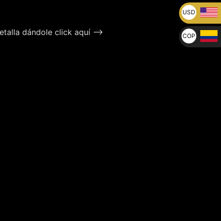
USD
U$
talla dándole click aquí –>
COP
$