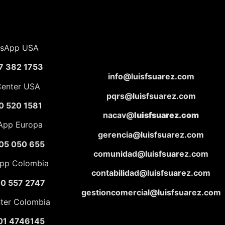
sApp USA
7 382 1753
info@luisfsuarez.com
Center USA
pqrs@luisfsuarez.com
0 520 1581
nacav@
luisfsuarez.com
App Europa
gerencia@luisfsuarez.com
05 050 655
comunidad@luisfsuarez.com
pp Colombia
contabilidad@luisfsuarez.com
10 557 2747
gestioncomercial@luisfsuarez.com
nter Colombia
01 4746145