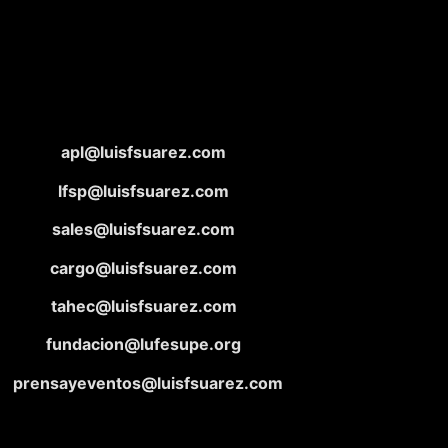
apl@luisfsuarez.com
lfsp@luisfsuarez.com
sales@luisfsuarez.com
cargo@luisfsuarez.com
tahec@luisfsuarez.com
fundacion@lufesupe.org
prensayeventos@luisfsuarez.com