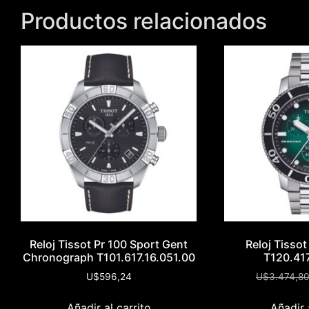
Productos relacionados
Reloj Tissot Pr 100 Sport Gent
Reloj Tisso
Chronograph T101.617.16.051.00
T120.417
U$
596,24
U$
3.474,8
Añadir al carrito
Añadir 