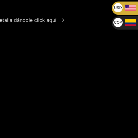
USD
U$
talla dándole click aquí –>
COP
$