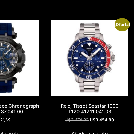
¡Oferta!
-Race Chronograph
Reloj Tissot Seastar 1000
.37.041.00
T120.417.11.041.03
21,69
U$
3.474,80
U$
3.454,80
al carrito
Añadir al carrito