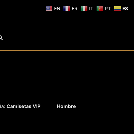
EN
FR
IT
PT
ES
ía:
Camisetas VIP
Hombre