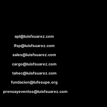
apl@luisfsuarez.com
lfsp@luisfsuarez.com
sales@luisfsuarez.com
cargo@luisfsuarez.com
tahec@luisfsuarez.com
fundacion@lufesupe.org
prensayeventos@luisfsuarez.com