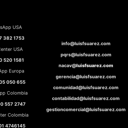
sApp USA
7 382 1753
info@luisfsuarez.com
Center USA
pqrs@luisfsuarez.com
0 520 1581
nacav@
luisfsuarez.com
App Europa
gerencia@luisfsuarez.com
05 050 655
comunidad@luisfsuarez.com
pp Colombia
contabilidad@luisfsuarez.com
10 557 2747
gestioncomercial@luisfsuarez.com
nter Colombia
01 4746145