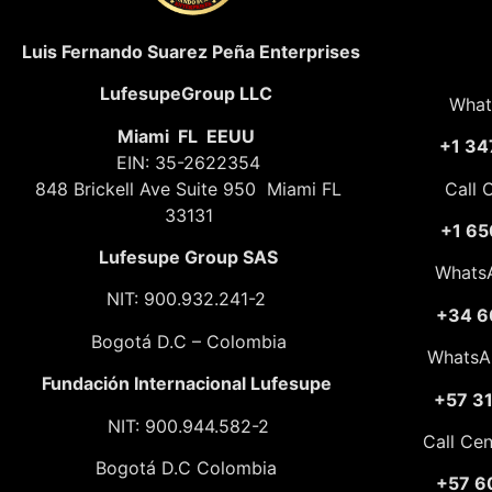
Luis Fernando Suarez Peña Enterprises
LufesupeGroup LLC
What
Miami FL EEUU
+1 34
EIN: 35-2622354
848 Brickell Ave Suite 950 Miami FL
Call 
33131
+1 65
Lufesupe Group SAS
Whats
NIT: 900.932.241-2
+34 6
Bogotá D.C – Colombia
WhatsA
Fundación
Internacional Lufesupe
+57 3
NIT: 900.944.582-2
Call Ce
Bogotá D.C Colombia
+57 6