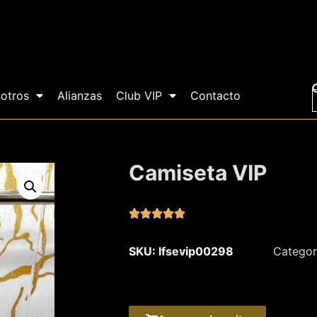
otros
Alianzas
Club VIP
Contacto
Camiseta VIP





SKU: lfsevip00298
Categor