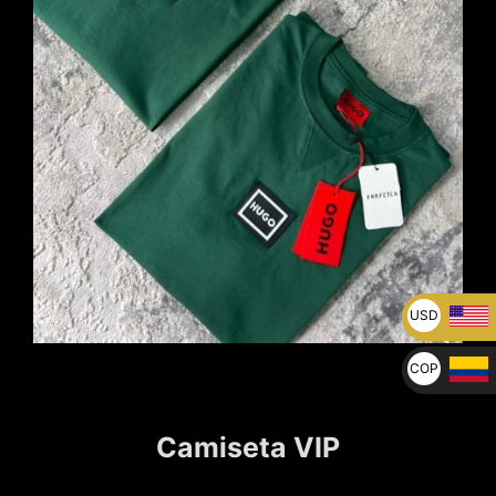
USD
U$
COP
$
Camiseta VIP