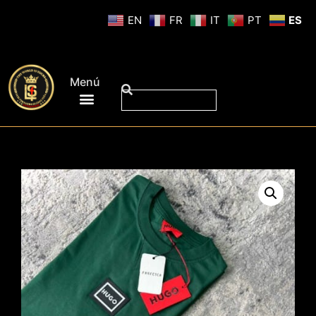
EN
FR
IT
PT
ES
Menú