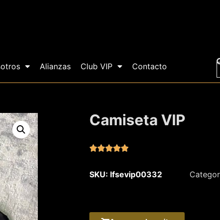
otros
Alianzas
Club VIP
Contacto
Camiseta VIP





SKU: lfsevip00332
Categor