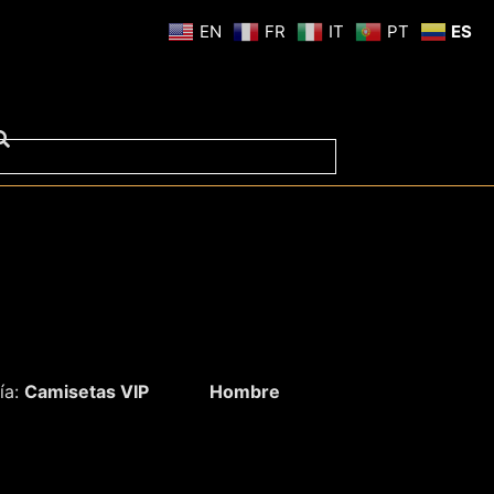
EN
FR
IT
PT
ES
ía:
Camisetas VIP
Hombre