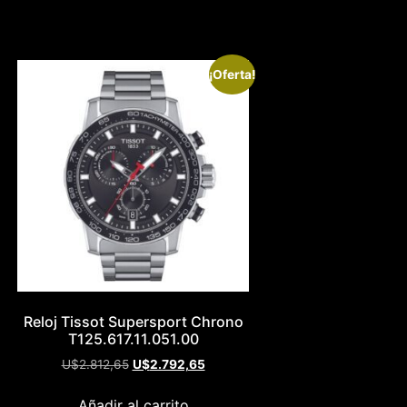
¡Oferta!
Reloj Tissot Supersport Chrono
T125.617.11.051.00
U$
2.812,65
U$
2.792,65
Añadir al carrito