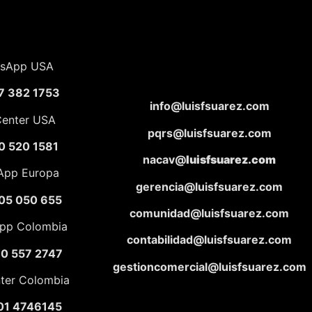
sApp USA
7 382 1753
info@luisfsuarez.com
Center USA
pqrs@luisfsuarez.com
0 520 1581
nacav@
luisfsuarez.com
App Europa
gerencia@luisfsuarez.com
05 050 655
comunidad@luisfsuarez.com
pp Colombia
contabilidad@luisfsuarez.com
10 557 2747
gestioncomercial@luisfsuarez.com
nter Colombia
01 4746145