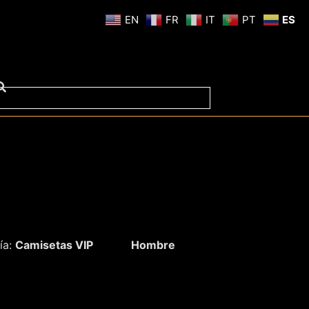
EN
FR
IT
PT
ES
ía:
Camisetas VIP
Hombre