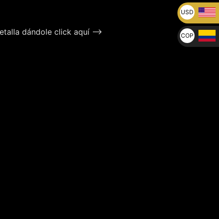
USD
U$
talla dándole click aquí –>
COP
$