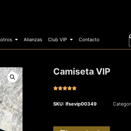
otros
Alianzas
Club VIP
Contacto
Camiseta VIP





SKU: lfsevip00349
Categor