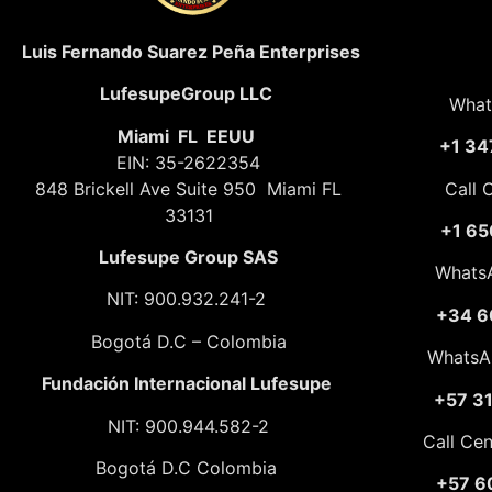
Luis Fernando Suarez Peña Enterprises
LufesupeGroup LLC
What
Miami FL EEUU
+1 34
EIN: 35-2622354
848 Brickell Ave Suite 950 Miami FL
Call 
33131
+1 65
Lufesupe Group SAS
Whats
NIT: 900.932.241-2
+34 6
Bogotá D.C – Colombia
WhatsA
Fundación
Internacional Lufesupe
+57 3
NIT: 900.944.582-2
Call Ce
Bogotá D.C Colombia
+57 6