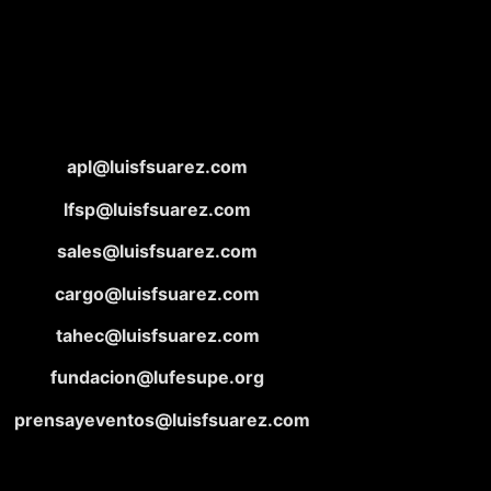
apl@luisfsuarez.com
lfsp@luisfsuarez.com
sales@luisfsuarez.com
cargo@luisfsuarez.com
tahec@luisfsuarez.com
fundacion@lufesupe.org
prensayeventos@luisfsuarez.com