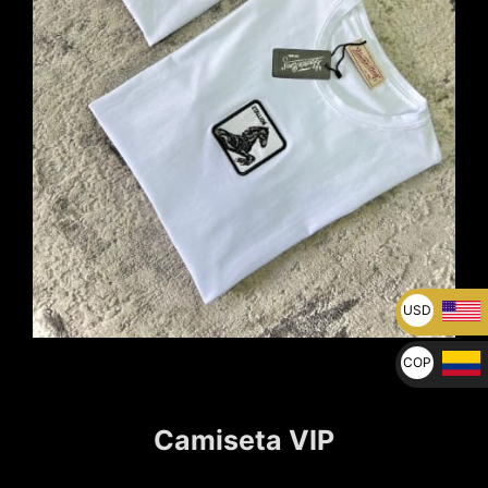
USD
U$
COP
$
Camiseta VIP