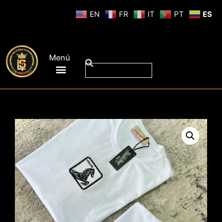
EN
FR
IT
PT
ES
Menú