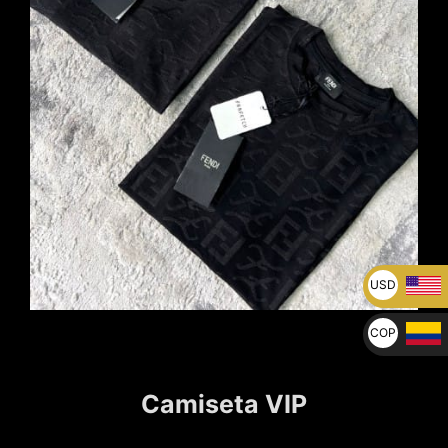
USD
U$
COP
$
Camiseta VIP