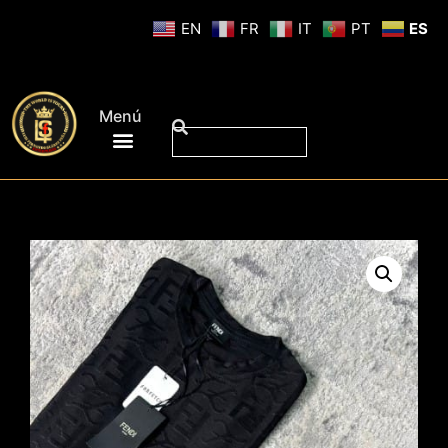
EN
FR
IT
PT
ES
Menú