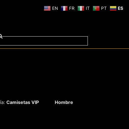
EN
FR
IT
PT
ES
ía:
Camisetas VIP
Hombre