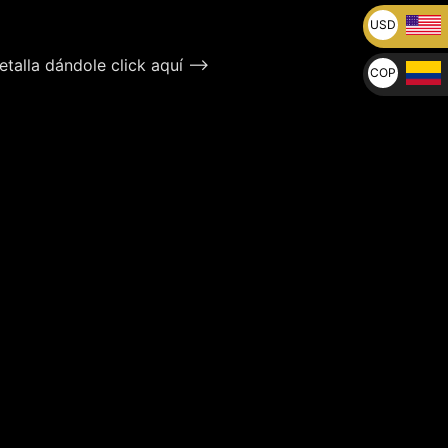
USD
U$
talla dándole click aquí –>
COP
$