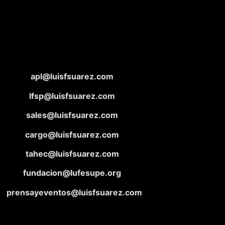
apl@luisfsuarez.com
lfsp@luisfsuarez.com
sales@luisfsuarez.com
cargo@luisfsuarez.com
tahec@luisfsuarez.com
fundacion@lufesupe.org
prensayeventos@luisfsuarez.com