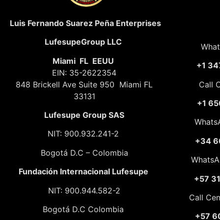
Luis Fernando Suarez Peña Enterprises
LufesupeGroup LLC
What
Miami FL EEUU
+1 34
EIN: 35-2622354
848 Brickell Ave Suite 950 Miami FL
Call 
33131
+1 65
Lufesupe Group SAS
Whats
NIT: 900.932.241-2
+34 6
Bogotá D.C – Colombia
WhatsA
Fundación
Internacional Lufesupe
+57 3
NIT: 900.944.582-2
Call Ce
Bogotá D.C Colombia
+57 6