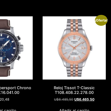
¡Oferta!
upersport Chrono
Reloj Tissot T-Classic
.16.041.00
T108.408.22.278.00
20,48
U$
6.485,50
U$
6.465,50
al carrito
Añadir al carrito