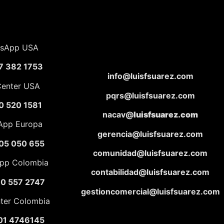
sApp USA
7 382 1753
info@luisfsuarez.com
Center USA
pqrs@luisfsuarez.com
0 520 1581
nacav@
luisfsuarez.com
App Europa
gerencia@luisfsuarez.com
05 050 655
comunidad@luisfsuarez.com
pp Colombia
contabilidad@luisfsuarez.com
10 557 2747
gestioncomercial@luisfsuarez.com
nter Colombia
01 4746145