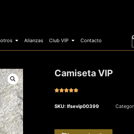
otros
Alianzas
Club VIP
Contacto
Camiseta VIP





SKU: lfsevip00399
Categor