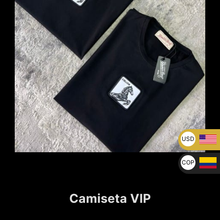
USD
U$
COP
$
Camiseta VIP