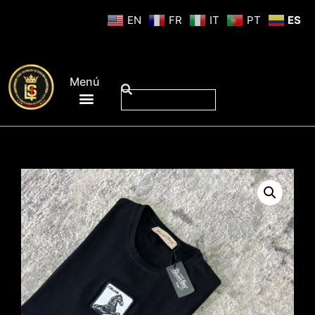
EN
FR
IT
PT
ES
Menú