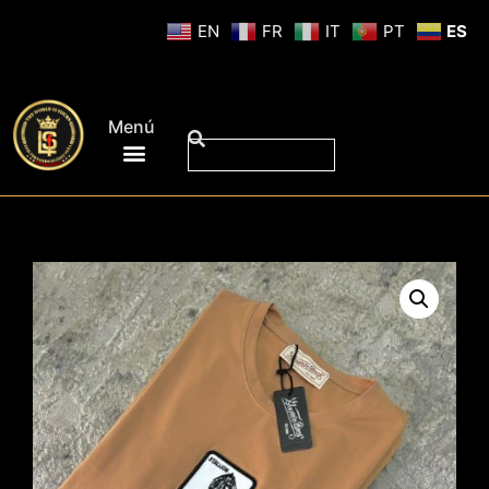
EN
FR
IT
PT
ES
Menú