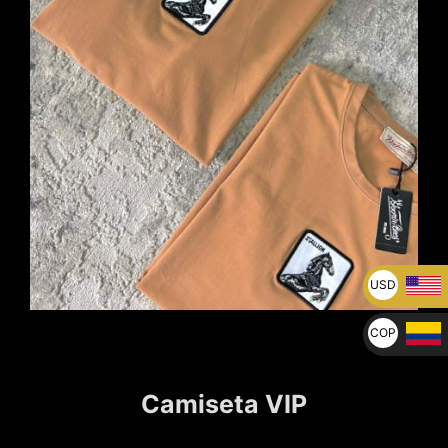
USD
U$
COP
$
Camiseta VIP